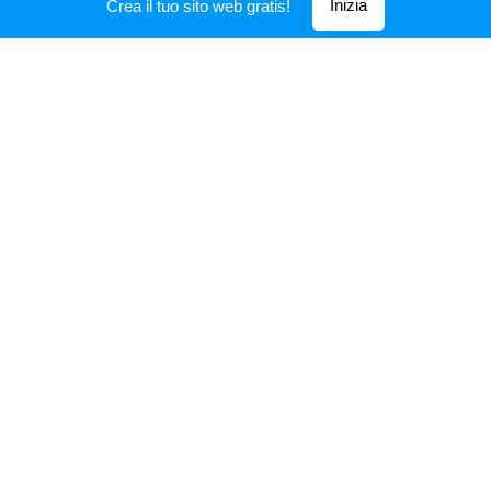
GENUINO
Inizia
Crea il tuo sito web gratis!
la nostra cucina valorizza i propri prodotti e quelli
del territorio circostante e li trasforma in piatti
semplici e della tradizione.
Si può gustare tutto questo in un ambiente rustico
, rilassante, informale ma accogliente.
agriturismo el mercante
Creato con
Webnode