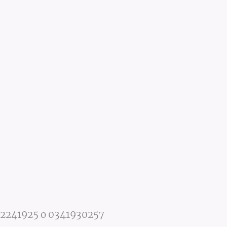
2241925 o 0341930257